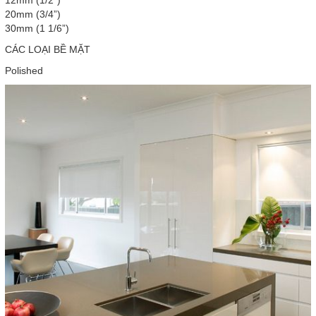
12mm (1/2”)
20mm (3/4”)
30mm (1 1/6”)
CÁC LOẠI BỀ MẶT
Polished