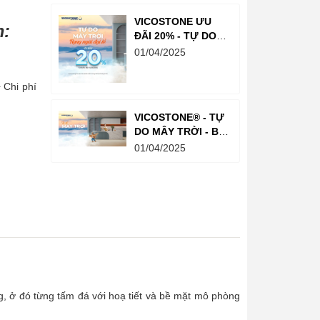
VICOSTONE ƯU
m:
ĐÃI 20% - TỰ DO
MÂY TRỜI - RẠNG
01/04/2025
NGỜI ĐẠI LỄ
 Chi phí
VICOSTONE® - TỰ
DO MÂY TRỜI - BỘ
SƯU TẬP NEW
01/04/2025
2025
g, ở đó từng tấm đá với hoạ tiết và bề mặt mô phòng