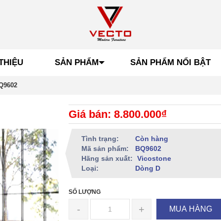
THIỆU
SẢN PHẨM
SẢN PHẨM NỔI BẬT
Q9602
Giá bán: 8.800.000₫
Tình trạng:
Còn hàng
Mã sản phẩm:
BQ9602
Hãng sản xuất:
Vicostone
Loại:
Dòng D
SỐ LƯỢNG
-
+
MUA HÀNG