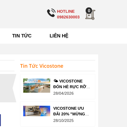
0
HOTLINE
0982630003
TIN TỨC
LIÊN HỆ
Tin Tức Vicostone
🌤️ VICOSTONE
ĐÓN HÈ RỰC RỠ –
ƯU ĐÃI LÊN TỚI
28/04/2026
20%
VICOSTONE ƯU
ĐÃI 20% "MỪNG
SINH NHẬT TRỌN
28/10/2025
TRI ÂN”