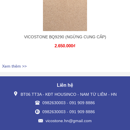
VICOSTONE BQ9290 (NGỪNG CUNG CẤP)
2.650.000₫
Xem thêm >>
Liên hệ
BT06.TT3A - KĐT HOUSINCO - NAM TỪ LIÊM - HN
0982630003
-
091 909 8886
0982630003
-
091 909 8886
vicostone.hn@gmail.com