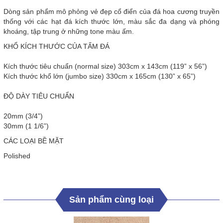
Dòng sản phẩm mô phỏng vẻ đẹp cổ điển của đá hoa cương truyền
thống với các hạt đá kích thước lớn, màu sắc đa dạng và phóng
khoáng, tập trung ở những tone màu ấm.
KHỔ KÍCH THƯỚC CỦA TẤM ĐÁ
Kích thước tiêu chuẩn (normal size) 303cm x 143cm (119” x 56”)
Kích thước khổ lớn (jumbo size) 330cm x 165cm (130” x 65”)
ĐỘ DÀY TIÊU CHUẨN
20mm (3/4”)
30mm (1 1/6”)
CÁC LOẠI BỀ MẶT
Polished
Sản phẩm cùng loại