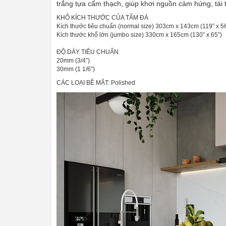
trắng tựa cẩm thạch, giúp khơi nguồn cảm hứng, tái
KHỔ KÍCH THƯỚC CỦA TẤM ĐÁ
Kích thước tiêu chuẩn (normal size) 303cm x 143cm (119” x 56
Kích thước khổ lớn (jumbo size) 330cm x 165cm (130” x 65”)
ĐỘ DÀY TIÊU CHUẨN
20mm (3/4”)
30mm (1 1/6”)
CÁC LOẠI BỀ MẶT: Polished