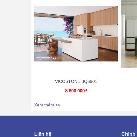
VICOSTONE BQ6901
8.800.000₫
Xem thêm >>
Liên hệ
Chính