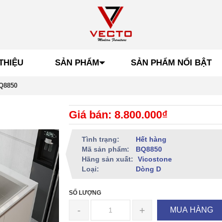
THIỆU
SẢN PHẨM
SẢN PHẨM NỔI BẬT
Q8850
Giá bán: 8.800.000₫
Tình trạng:
Hết hàng
Mã sản phẩm:
BQ8850
Hãng sản xuất:
Vicostone
Loại:
Dòng D
SỐ LƯỢNG
-
+
MUA HÀNG