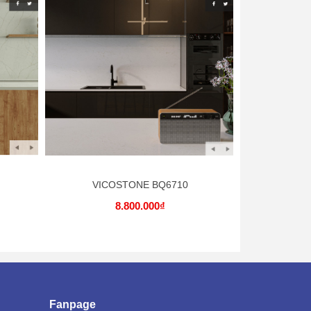
VICOSTONE BQ6710
VIC
8.800.000₫
Fanpage