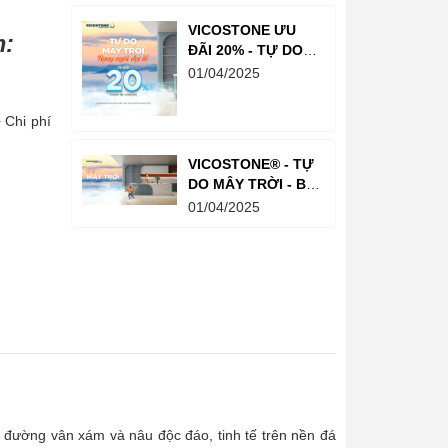
VICOSTONE ƯU
m:
ĐÃI 20% - TỰ DO
MÂY TRỜI - RẠNG
01/04/2025
NGỜI ĐẠI LỄ
 Chi phí
VICOSTONE® - TỰ
DO MÂY TRỜI - BỘ
SƯU TẬP NEW
01/04/2025
2025
ường vân xám và nâu độc đáo, tinh tế trên nền đá