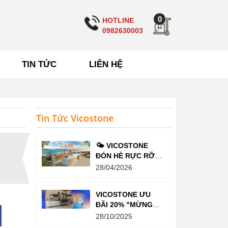
0
HOTLINE
0982630003
TIN TỨC
LIÊN HỆ
Tin Tức Vicostone
🌤️ VICOSTONE
ĐÓN HÈ RỰC RỠ –
ƯU ĐÃI LÊN TỚI
28/04/2026
20%
VICOSTONE ƯU
ĐÃI 20% "MỪNG
SINH NHẬT TRỌN
28/10/2025
TRI ÂN”