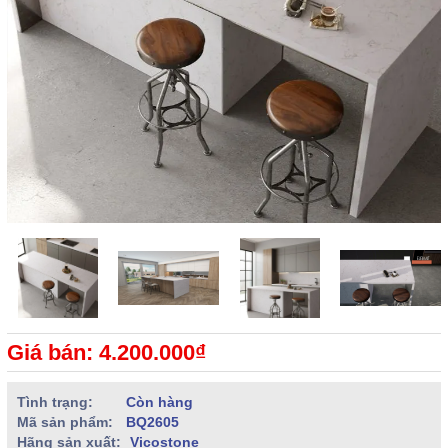
Giá bán: 4.200.000₫
Tình trạng:
Còn hàng
Mã sản phẩm:
BQ2605
Hãng sản xuất:
Vicostone