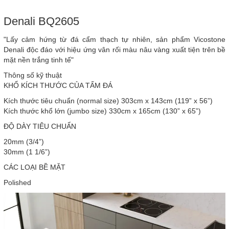
Denali BQ2605
"Lấy cảm hứng từ đá cẩm thạch tự nhiên, sản phẩm Vicostone
Denali độc đáo với hiệu ứng vân rối màu nâu vàng xuất tiện trên bề
mặt nền trắng tinh tế"
Thông số kỹ thuật
KHỔ KÍCH THƯỚC CỦA TẤM ĐÁ
Kích thước tiêu chuẩn (normal size) 303cm x 143cm (119” x 56”)
Kích thước khổ lớn (jumbo size) 330cm x 165cm (130” x 65”)
ĐỘ DÀY TIÊU CHUẨN
20mm (3/4”)
30mm (1 1/6”)
CÁC LOẠI BỀ MẶT
Polished