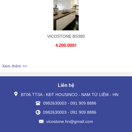
VICOSTONE BS380
4.200.000₫
Xem thêm >>
Liên hệ
BT06.TT3A - KĐT HOUSINCO - NAM TỪ LIÊM - HN
0982630003
-
091 909 8886
0982630003
-
091 909 8886
vicostone.hn@gmail.com