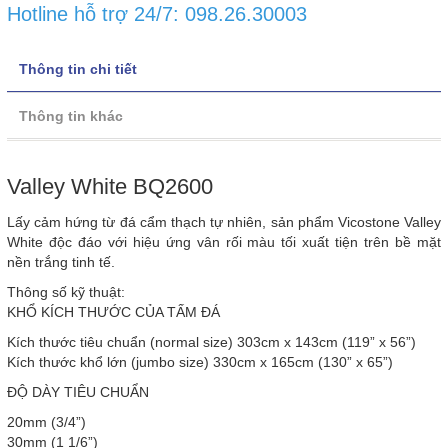
Hotline hỗ trợ 24/7: 098.26.30003
Thông tin chi tiết
Thông tin khác
Valley White BQ2600
Lấy cảm hứng từ đá cẩm thạch tự nhiên, sản phẩm Vicostone Valley
White độc đáo với hiệu ứng vân rối màu tối xuất tiện trên bề mặt
nền trắng tinh tế.
Thông số kỹ thuật:
KHỔ KÍCH THƯỚC CỦA TẤM ĐÁ
Kích thước tiêu chuẩn (normal size) 303cm x 143cm (119” x 56”)
Kích thước khổ lớn (jumbo size) 330cm x 165cm (130” x 65”)
ĐỘ DÀY TIÊU CHUẨN
20mm (3/4”)
30mm (1 1/6”)